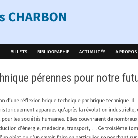
ns CHARBON
S
BILLETS
BIBLIOGRAPHIE
ACTUALITÉS
A PROPOS
hnique pérennes pour notre fut
n d’une réflexion brique technique par brique technique. Il
historiquement apparues qu’après la révolution industrielle, 
rêt pour les sociétés humaines. Elles couvriraient de nombreux
roduction d’énergie, médecine, transport, … Ce troisième to
un objet ou d’un savoir-faire en particulier, se penchant sur 