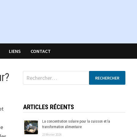
LIENS
CONTACT
ur?
Rechercher :
ARTICLES RÉCENTS
et
La concentration solaire pour la cuisson et la
me
transformation alimentaire
23 février 2024
les