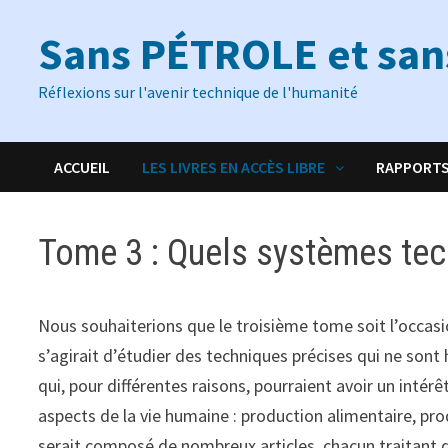
Passer
Sans PÉTROLE et sa
au
contenu
Réflexions sur l'avenir technique de l'humanité
ACCUEIL
LES LIVRES EN ACCÈS LIBRE
RAPPORT
Tome 3 : Quels systèmes tec
Nous souhaiterions que le troisième tome soit l’occasio
s’agirait d’étudier des techniques précises qui ne sont 
qui, pour différentes raisons, pourraient avoir un inté
aspects de la vie humaine : production alimentaire, p
serait composé de nombreux articles, chacun traitant d’